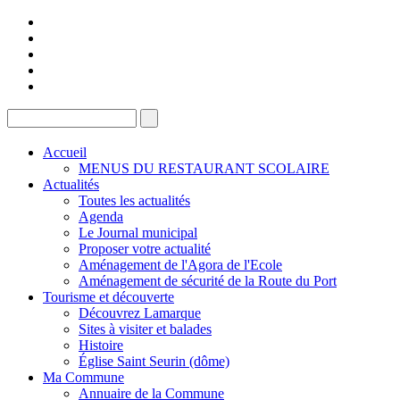
Accueil
MENUS DU RESTAURANT SCOLAIRE
Actualités
Toutes les actualités
Agenda
Le Journal municipal
Proposer votre actualité
Aménagement de l'Agora de l'Ecole
Aménagement de sécurité de la Route du Port
Tourisme et découverte
Découvrez Lamarque
Sites à visiter et balades
Histoire
Église Saint Seurin (dôme)
Ma Commune
Annuaire de la Commune