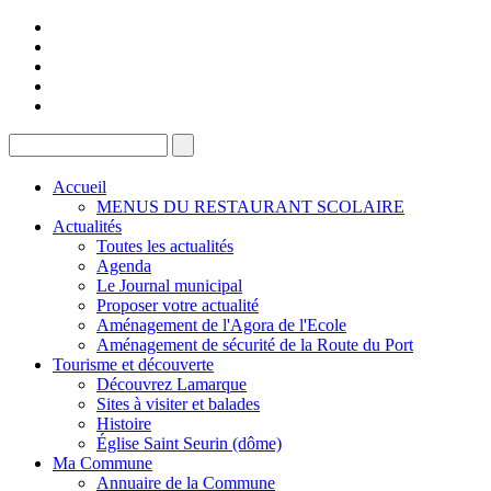
Accueil
MENUS DU RESTAURANT SCOLAIRE
Actualités
Toutes les actualités
Agenda
Le Journal municipal
Proposer votre actualité
Aménagement de l'Agora de l'Ecole
Aménagement de sécurité de la Route du Port
Tourisme et découverte
Découvrez Lamarque
Sites à visiter et balades
Histoire
Église Saint Seurin (dôme)
Ma Commune
Annuaire de la Commune