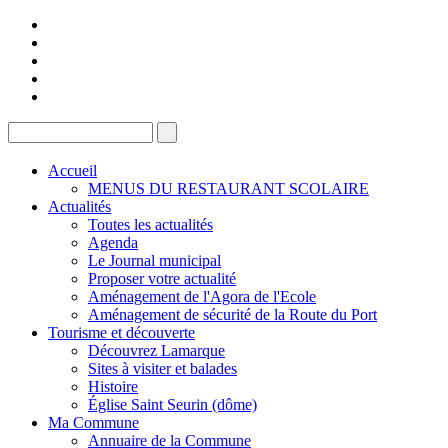
Accueil
MENUS DU RESTAURANT SCOLAIRE
Actualités
Toutes les actualités
Agenda
Le Journal municipal
Proposer votre actualité
Aménagement de l'Agora de l'Ecole
Aménagement de sécurité de la Route du Port
Tourisme et découverte
Découvrez Lamarque
Sites à visiter et balades
Histoire
Église Saint Seurin (dôme)
Ma Commune
Annuaire de la Commune